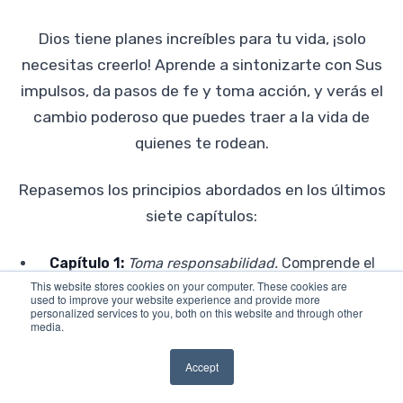
Dios tiene planes increíbles para tu vida, ¡solo
necesitas creerlo! Aprende a sintonizarte con Sus
impulsos, da pasos de fe y toma acción, y verás el
cambio poderoso que puedes traer a la vida de
quienes te rodean.
Repasemos los principios abordados en los últimos
siete capítulos:
Capítulo 1:
Toma responsabilidad.
Comprende el
This website stores cookies on your computer. These cookies are
papel que juegas para que la voluntad de Dios se
used to improve your website experience and provide more
haga realidad.
personalized services to you, both on this website and through other
media.
Capítulo 2:
Sé un participante activo.
Cuando
sientas que Dios te impulsa, sé valiente y actúa.
Accept
Capítulo 3:
No esperes para obedecer.
No necesitas