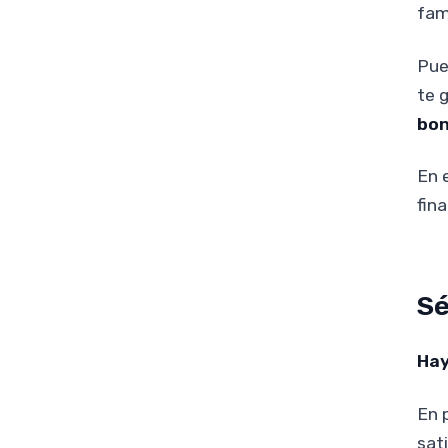
fami
Pue
te 
bon
En 
fin
Sé
Hay
En 
sat