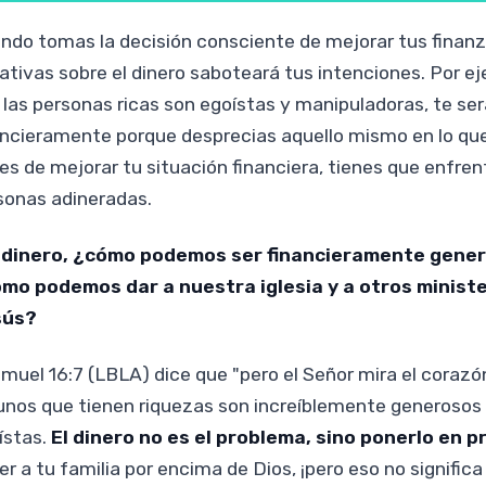
ndo tomas la decisión consciente de mejorar tus finanz
ativas sobre el dinero saboteará tus intenciones. Por ej
 las personas ricas son egoístas y manipuladoras, te ser
ancieramente porque desprecias aquello mismo en lo que 
es de mejorar tu situación financiera, tienes que enfren
sonas adineradas.
 dinero, ¿cómo podemos ser financieramente gene
mo podemos dar a nuestra iglesia y a otros ministe
sús?
muel 16:7 (LBLA) dice que "pero el Señor mira el corazón"
unos que tienen riquezas son increíblemente generosos y
ístas.
El dinero no es el problema, sino ponerlo en pr
er a tu familia por encima de Dios, ¡pero eso no signific