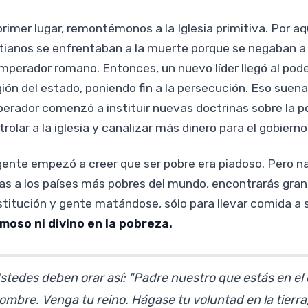
primer lugar, remontémonos a la Iglesia primitiva. Por a
stianos se enfrentaban a la muerte porque se negaban a 
emperador romano. Entonces, un nuevo líder llegó al poder
igión del estado, poniendo fin a la persecución. Eso suen
erador comenzó a instituir nuevas doctrinas sobre la 
rolar a la iglesia y canalizar más dinero para el gobierno
gente empezó a creer que ser pobre era piadoso. Pero nad
vas a los países más pobres del mundo, encontrarás gran
stitución y gente matándose, sólo para llevar comida a s
moso ni divino en la pobreza.
stedes deben orar así: "Padre nuestro que estás en el c
ombre. Venga tu reino. Hágase tu voluntad en la tierra