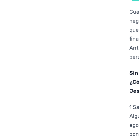
Cua
neg
que
fin
Ant
per
Sin
¿Có
Je
1 Sa
Alg
ego
pon