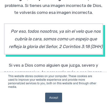
problema. Si tienes una imagen incorrecta de Dios,
te volverás como esa imagen incorrecta.
Por eso, todos nosotros, ya sin el velo que nos
cubría la cara, somos como un espejo que
refleja la gloria del Señor, 2 Corintios 3:18 (DHH)
Si ves a Dios como alguien que juzga, severo y
poco comprensivo, te parecerás más a esa imagen.
This website stores cookies on your computer. These cookies are
Puede que te conviertas en un policía de la iglesia,
used to improve your website experience and provide more
personalized services to you, both on this website and through other
alguien que va por ahí buscando pecados que
media.
confrontar. O si crees que la gloria de Dios es algo
Accept
que se apodera de ti y te hace comportarte de
forma extraña, empezarás a actuar de una manera