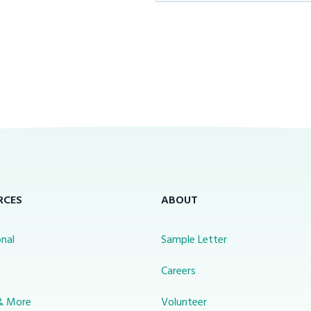
RCES
ABOUT
nal
Sample Letter
s
Careers
& More
Volunteer