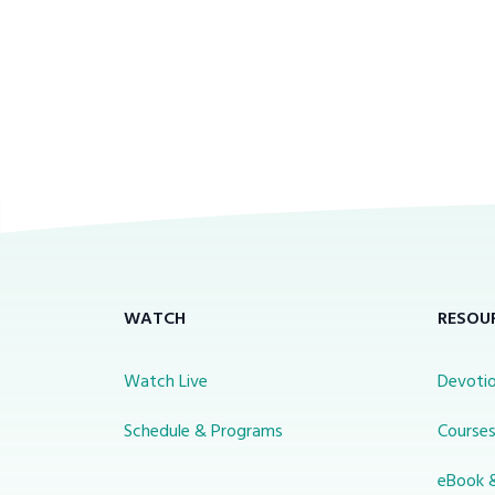
WATCH
RESOU
Watch Live
Devotio
Schedule & Programs
Course
eBook 